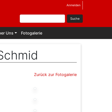
Benutzermenü
Anmelden
Suche
ber Uns
Fotogalerie
 Schmid
Zurück zur Fotogalerie